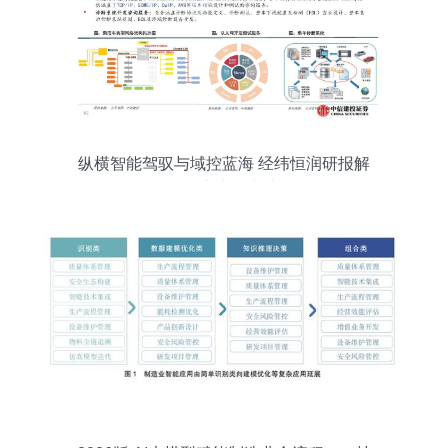
纵横智能驾驭与域控蓝海 经纬恒润研报解
析汽车电子龙头